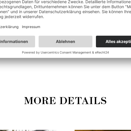
d Reproduzierbarkeit
Exakt eingehaltene Ma
Mehr Werkstücke in „1a
 über alle Level der
Vollständige Rückverfo
ere Kunden optimale
Werkstück
MORE DETAILS