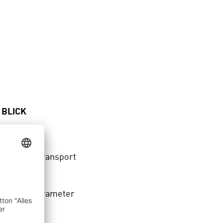
 BLICK
zierbarer Transport
ss
r Prozessparameter