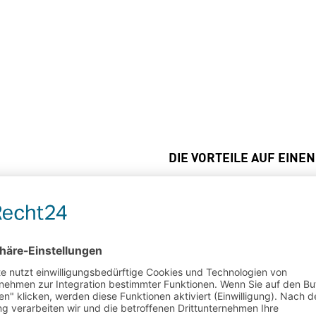
DIE VORTEILE AUF EINEN
mmer die Optimierung und
Präzise Abläufe:
sablaufes. Speziell bei
Schneller und reprodu
ndlung bedeutet das,
Effizienter Materialflu
im Transfer der
Präzises Einhalten de
es Teil exakt eingehalten
, dass die gewünschte
Hohe Qualität: