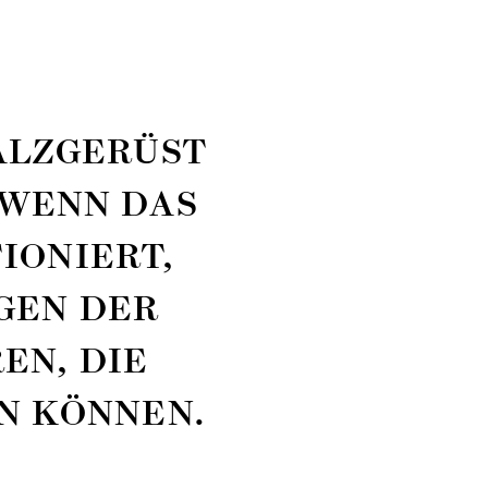
LZ­GERÜST
 WENN DAS
IONIERT,
GEN DER
EN, DIE
N KÖNNEN.