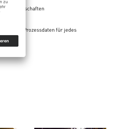
terialeigenschaften
“-Qualität
lgung der Prozessdaten für jedes