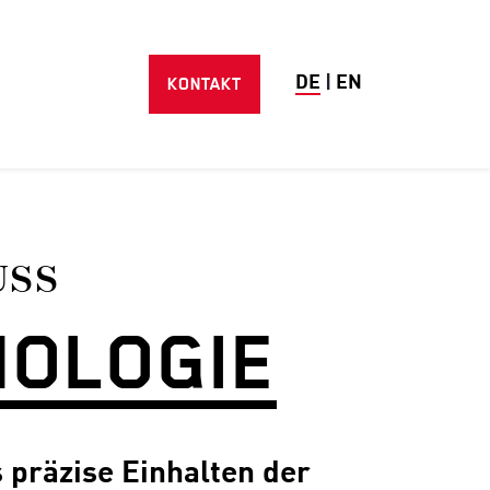
KONTAKT
DE
|
EN
USS
NOLOGIE
 präzise Einhalten der