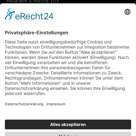
HAGENER STRASSE 103
57072 SIEGEN
GERMANY
KONTAKT
SERVICE
PROJEKTANFRAGE
ANSPRECHPARTNER
DATENSCHUTZ
AGB