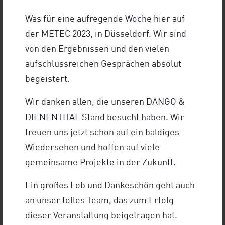
RUNNING MACHINES GEMEINSAM AM
START
Was für eine aufregende Woche hier auf
STARKE BETEILIGUNG
der METEC 2023, in Düsseldorf. Wir sind
BEIM SIEGERLÄNDER
von den Ergebnissen und den vielen
FIRMENLAUF 2025
aufschlussreichen Gesprächen absolut
begeistert.
Wir danken allen, die unseren DANGO &
MORE HISTORY
DIENENTHAL Stand besucht haben. Wir
freuen uns jetzt schon auf ein baldiges
Wiedersehen und hoffen auf viele
gemeinsame Projekte in der Zukunft.
Ein großes Lob und Dankeschön geht auch
an unser tolles Team, das zum Erfolg
EHEMALIGER MITARBEITER ZU GAST
dieser Veranstaltung beigetragen hat.
ERINNERUNG AN