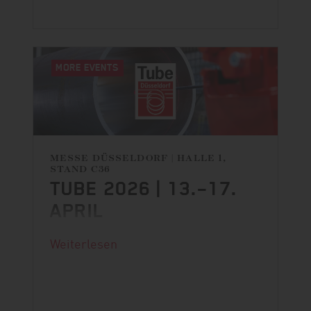
MORE EVENTS
MESSE DÜSSELDORF | HALLE 1,
STAND C36
TUBE 2026 | 13.–17.
APRIL
DANGO & DIENENTHAL ist zurück auf
Weiterlesen
der Tube!