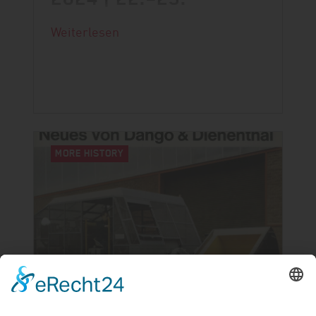
OKTOBER
Weiterlesen
Die 3. EUROFORGE conFAIR steht
bevor und wir freuen uns dabei zu
sein.
MORE HISTORY