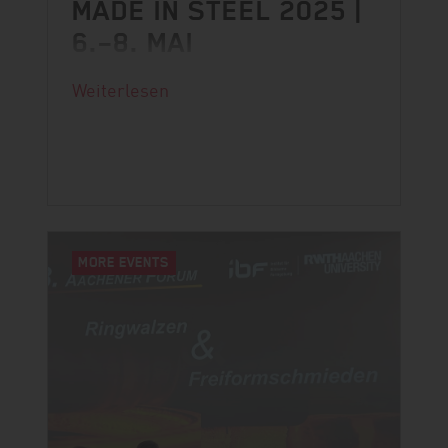
MADE IN STEEL 2025 |
6.–8. MAI
Made in Steel steht bevor und wir
Weiterlesen
freuen uns auch dieses Jahr wieder
dabei zu sein!
MORE EVENTS