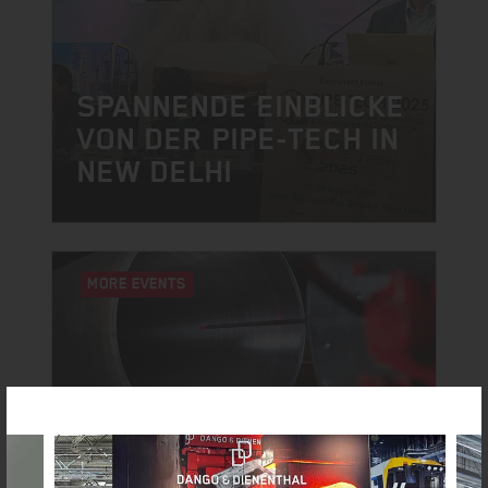
SPANNENDE EINBLICKE
VON DER PIPE-TECH IN
NEW DELHI
MORE EVENTS
NEW DELHI | INDIEN
GLOBAL PIPE-TECH