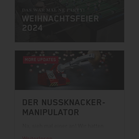
DAS WAR MAL NE PARTY!
WEIHNACHTSFEIER
2024
MORE UPDATES
DER NUSSKNACKER-
MANIPULATOR
Na, sieh mal einer an! Wir hatten
Besuch vom Weihnachtsmann.
Weiterlesen