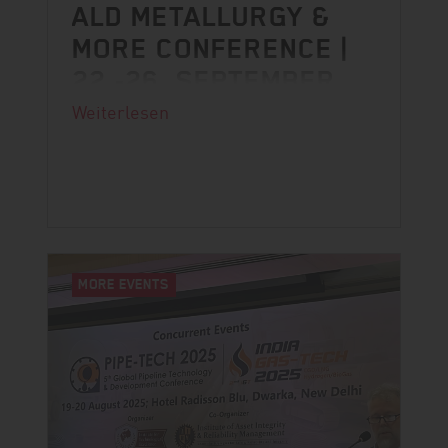
ALD METALLURGY &
MORE CONFERENCE |
22.-26. SEPTEMBER
Weiterlesen
Wir freuen uns sehr, auf der ALD
Metallurgy & More Conference in
Florenz dabei zu sein!
MORE EVENTS