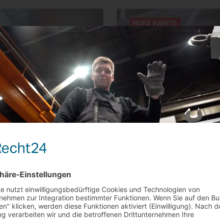
MORE EVENTS
 CENTER | STAND
MESSE DÜSSELDORF | 
TUBE 2026 | 1
 MÄRZ
DANGO & DIENENTHAL i
Weiterlesen