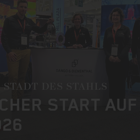
E STADT DES STAHLS
CHER START AUF
026