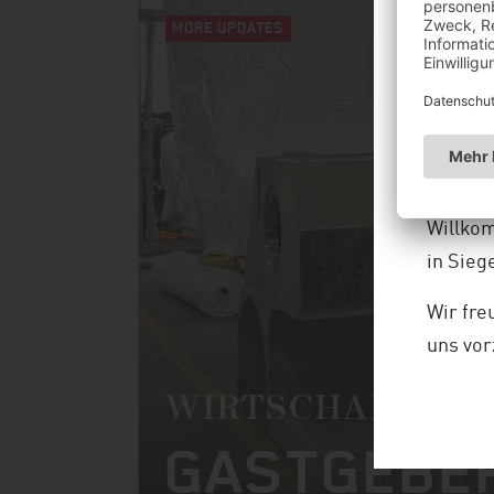
MORE UPDATES
VIDE
LER
19.02.2
Willko
in Sieg
Wir fre
uns vor
WIRTSCHAFTLICH
GASTGEBE