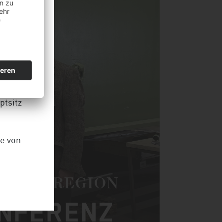
tsitz
ge von
N DER REGION
NFERENZ