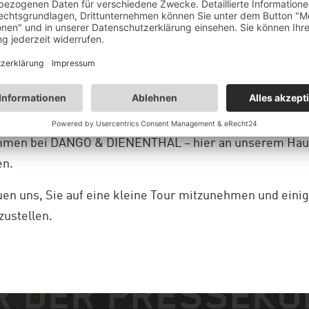
ORUNDGANG
NEN SIE UNSER TEAM KENNEN
024
MORE CAREER
mmen bei DANGO & DIENENTHAL – hier an unserem Haup
en.
uen uns, Sie auf eine kleine Tour mitzunehmen und eini
zustellen.
E LAGE DER INDUSTRIE I
R DER PRESSEKO