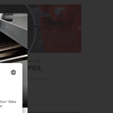
HALLE 1, STAND C36
3.–17. APRIL
st zurück auf der Tube!