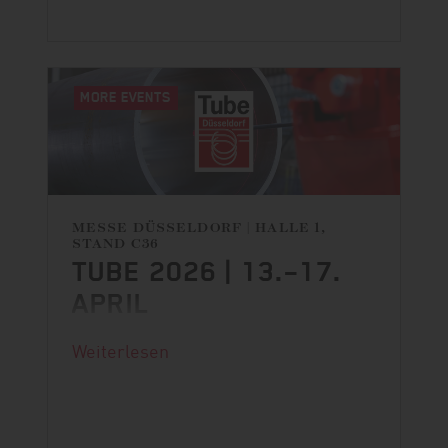
MORE EVENTS
MESSE DÜSSELDORF | HALLE 1,
STAND C36
TUBE 2026 | 13.–17.
APRIL
DANGO & DIENENTHAL ist zurück auf
Weiterlesen
der Tube!