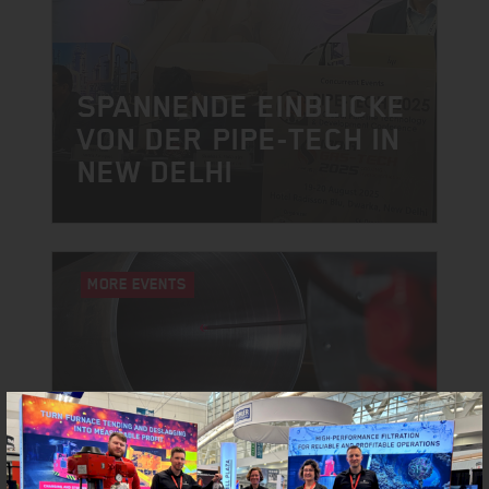
SPANNENDE EINBLICKE
VON DER PIPE-TECH IN
NEW DELHI
MORE EVENTS
NEW DELHI | INDIEN
GLOBAL PIPE-TECH