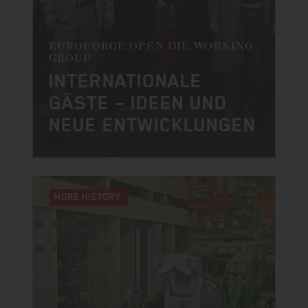
EUROFORGE OPEN DIE WORKING
GROUP
INTERNATIONALE
GÄSTE – IDEEN UND
NEUE ENTWICKLUNGEN
MORE UPDATES
MORE HISTORY