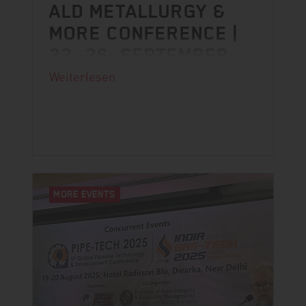
ALD METALLURGY &
MORE CONFERENCE |
22.-26. SEPTEMBER
Weiterlesen
Wir freuen uns sehr, auf der ALD
Metallurgy & More Conference in
Florenz dabei zu sein!
MORE EVENTS