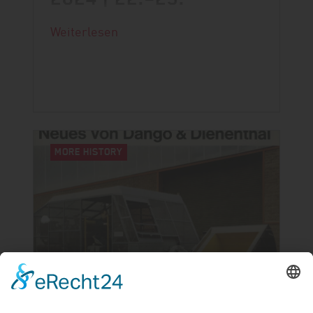
OKTOBER
Weiterlesen
Die 3. EUROFORGE conFAIR steht
bevor und wir freuen uns dabei zu
sein.
MORE HISTORY