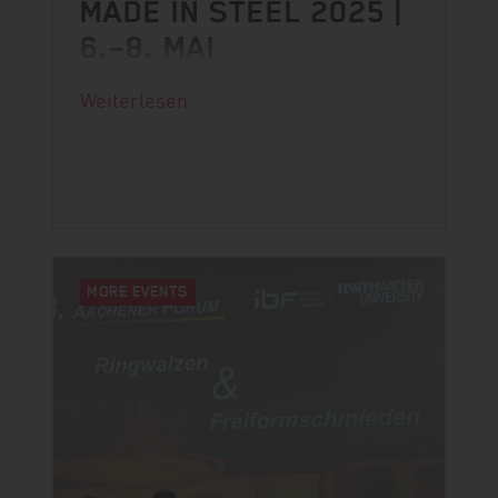
MADE IN STEEL 2025 |
6.–8. MAI
Made in Steel steht bevor und wir
Weiterlesen
freuen uns auch dieses Jahr wieder
dabei zu sein!
MORE EVENTS