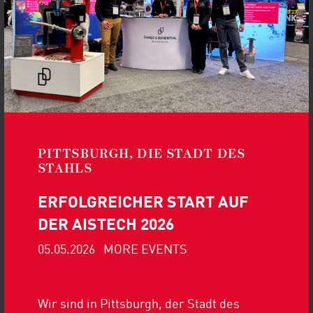
CONFERENCE 2025 |
19.-20. AUGUST
Weiterlesen
Nicht verpassen: Unser Vortrag auf
der Pipe-Tech 2025
PITTSBURGH, DIE STADT DES
STAHLS
MORE UPDATES
ERFOLGREICHER START AUF
DER AISTECH 2026
05.05.2026
MORE EVENTS
Wir sind in Pittsburgh, der Stadt des