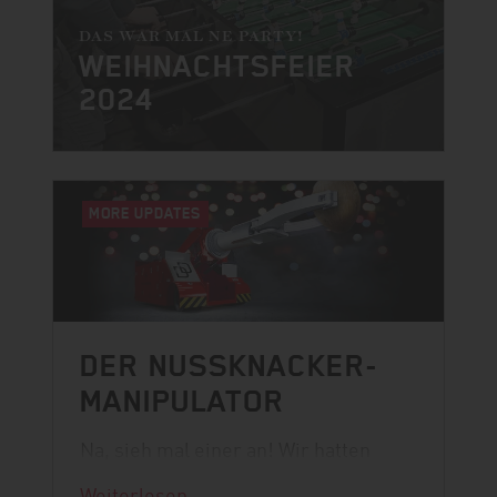
DAS WAR MAL NE PARTY!
WEIHNACHTSFEIER
2024
MORE UPDATES
DER NUSSKNACKER-
MANIPULATOR
Na, sieh mal einer an! Wir hatten
Besuch vom Weihnachtsmann.
Weiterlesen