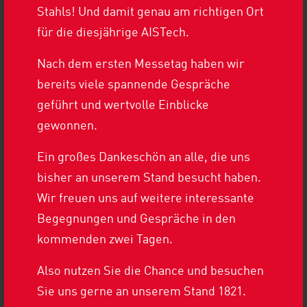
RUNNING MACHINES GEMEINSAM AM
Stahls! Und damit genau am richtigen Ort
START
STARKE BETEILIGUNG
für die diesjährige AISTech.
BEIM SIEGERLÄNDER
Nach dem ersten Messetag haben wir
FIRMENLAUF 2025
bereits viele spannende Gespräche
geführt und wertvolle Einblicke
gewonnen.
MORE HISTORY
Ein großes Dankeschön an alle, die uns
bisher an unserem Stand besucht haben.
Wir freuen uns auf weitere interessante
Begegnungen und Gespräche in den
kommenden zwei Tagen.
Also nutzen Sie die Chance und besuchen
EHEMALIGER MITARBEITER ZU GAST
Sie uns gerne an unserem Stand 1821.
ERINNERUNG AN